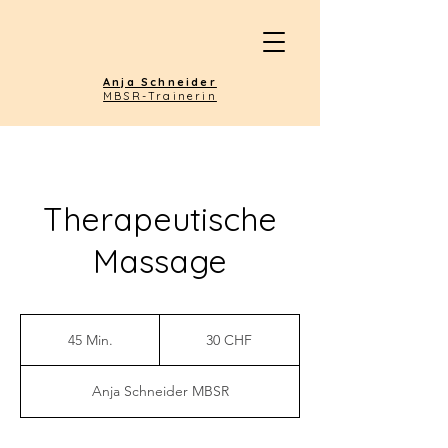
Anja Schneider
MBSR-Trainerin
Therapeutische
Massage
30
Schweizer
45 Min.
4
30 CHF
Franken
5
M
Anja Schneider MBSR
i
n
.