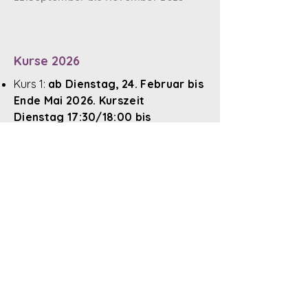
Kurse 2026
​Kurs 1:
ab Dienstag, 24. Februar bis
Ende Mai 2026. Kurszeit
Dienstag
17:30/18:00 bis
20:00/20:30 Uhr
(Pause in den
Osterferien
30.-10.4.26)
Kurs 2: geplant ab Anfang Oktober
2026
Anmeldung / Kontakt