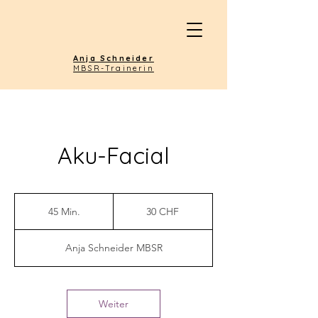
Anja Schneider
MBSR-Trainerin
Aku-Facial
30
Schweizer
45 Min.
4
30 CHF
Franken
5
M
Anja Schneider MBSR
i
n
.
Weiter